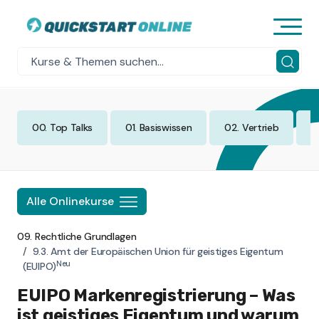
00. Top Talks
01. Basiswissen
02. Vertrieb
0
Alle Onlinekurse
09. Rechtliche Grundlagen
9.3. Amt der Europäischen Union für geistiges Eigentum
Neu
(EUIPO)
EUIPO Markenregistrierung – Was
ist geistiges Eigentum und warum